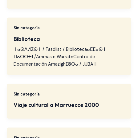
Sin categoría
Biblioteca
ⵜⴰⵙⴷⵍⵉⵙⵜ / Tasdlist / Bibliotecaⴰⵎⵎⴰⵙ ⵏ
ⵡⴰⵔⵔⵜⵏ /Ammas n WarratnCentro de
Documentación Amazighⵊⵓⴱⴰ / JUBA II
Sin categoría
Viaje cultural a Marruecos 2000
Sin categoría